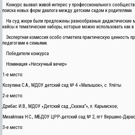
Конкурс вызвал живой интерес у профессионального сообщества: 
поиска новых форм диалога между детским садом и родителями.
На суд жюри были предложены разнообразные дидактические мат
кейсы и тематические наборы, которые можно использовать как в с
Экспертная комиссия особо отметила практическую ценность пре
педагогами и семьями.
Победители конкурса
Номинация «Нескучный вечер»
1‑е место:
Козулина С.А., МДОУ детский сад № 4 «Малышок», с. Улёты.
2‑е место:
Дрибас И.В., МДОУ «Детский сад „Сказка“», п. Карымское;
Михайлова Н.С., МБДОУ ЦРР‑детский сад № 2, пгт Вершино‑Дарас
3‑е место: