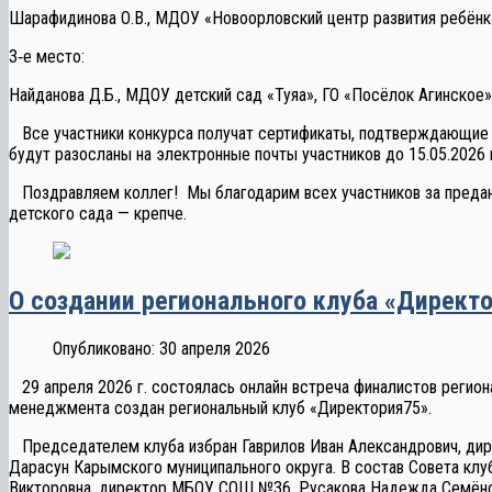
Шарафидинова О.В., МДОУ «Новоорловский центр развития ребёнка
3‑е место:
Найданова Д.Б., МДОУ детский сад «Туяа», ГО «Посёлок Агинское»
Все участники конкурса получат сертификаты, подтверждающие и
будут разосланы на электронные почты участников до 15.05.2026 
Поздравляем коллег! Мы благодарим всех участников за преданн
детского сада — крепче.
О создании регионального клуба «Директо
Опубликовано: 30 апреля 2026
29 апреля 2026 г. состоялась онлайн встреча финалистов регион
менеджмента создан региональный клуб «Директория75».
Председателем клуба избран Гаврилов Иван Александрович, дире
Дарасун Карымского муниципального округа. В состав Совета кл
Викторовна, директор МБОУ СОШ №36, Русакова Надежда Семёнов