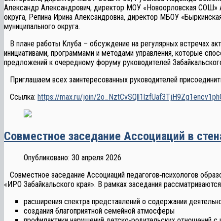
Александр Александрович, директор МОУ «Новоорловская СОШ» Аг
округа, Репина Ирина Александровна, директор МБОУ «Быркинска
муниципального округа.
В плане работы Клуба – обсуждение на регулярных встречах акт
инициативами, программами и методами управления, которые спос
предложений к очередному форуму руководителей Забайкальского
Приглашаем всех заинтересованных руководителей присоединиться
Ссылка:
https://max.ru/join/2o_NztCvSQll1lzfUaf3TjH9Zg1encv1p
Совместное заседание Ассоциаций в стен
Опубликовано: 30 апреля 2026
Совместное заседание Ассоциаций педагогов‑психологов образова
«ИРО Забайкальского края». В рамках заседания рассматриваютс
расширения спектра представлений о содержании деятельно
создания благоприятной семейной атмосферы
профилактики нарушений детско-родительских отношений с 