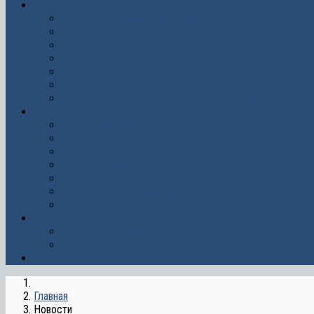
Деятельность
ФГОС общего образования
Образовательная деятельность
Научная деятельность
Методическая деятельность
Ученый совет
Редакционно-издательская деятельность
Краевой Попечительский совет в сфере образов
Мероприятия
Симпозиумы
Сессии
Конференции
Конкурсы
Форумы
Краевые профессиональные педагогические кон
Съезды
Проекты
Проекты федерального уровня
Проекты регионального уровня
Сведения об образовательной организации
Главная
Новости