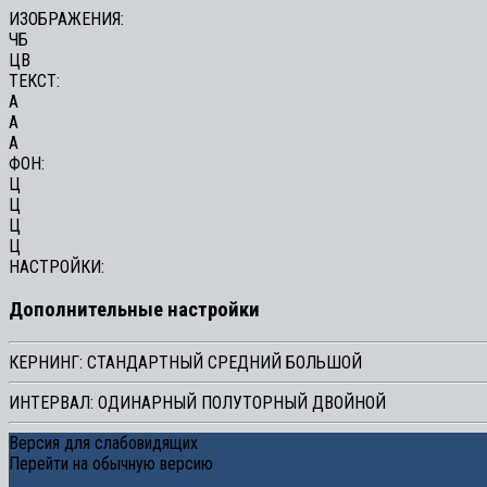
ИЗОБРАЖЕНИЯ:
ЧБ
ЦВ
ТЕКСТ:
A
A
A
ФОН:
Ц
Ц
Ц
Ц
НАСТРОЙКИ:
Дополнительные настройки
КЕРНИНГ:
СТАНДАРТНЫЙ
СРЕДНИЙ
БОЛЬШОЙ
ИНТЕРВАЛ:
ОДИНАРНЫЙ
ПОЛУТОРНЫЙ
ДВОЙНОЙ
Версия для слабовидящих
Перейти на обычную версию
Старая версия сайта