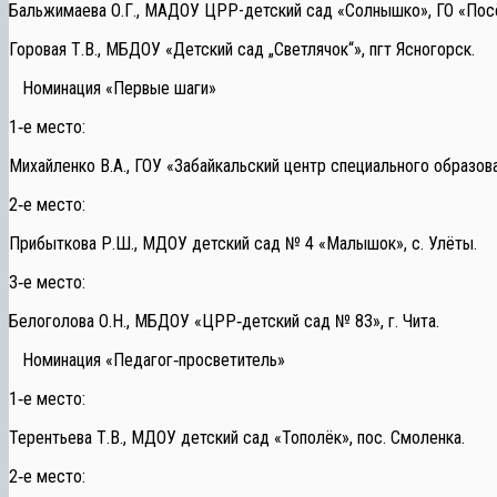
Бальжимаева О.Г., МАДОУ ЦРР-детский сад «Солнышко», ГО «Пос
Горовая Т.В., МБДОУ «Детский сад „Светлячок“», пгт Ясногорск.
Номинация «Первые шаги»
1‑е место:
Михайленко В.А., ГОУ «Забайкальский центр специального образова
2‑е место:
Прибыткова Р.Ш., МДОУ детский сад № 4 «Малышок», с. Улёты.
3‑е место:
Белоголова О.Н., МБДОУ «ЦРР‑детский сад № 83», г. Чита.
Номинация «Педагог‑просветитель»
1‑е место:
Терентьева Т.В., МДОУ детский сад «Тополёк», пос. Смоленка.
2‑е место: