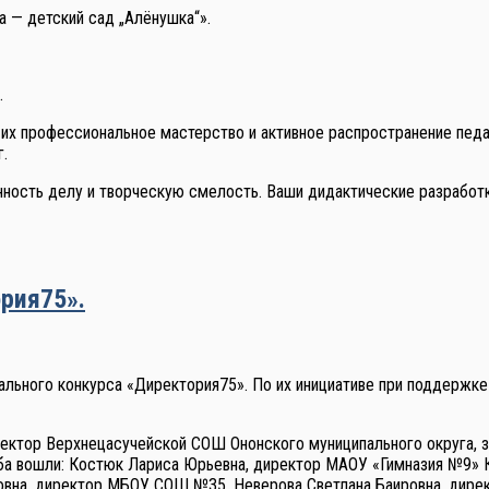
 — детский сад „Алёнушка“».
.
х профессиональное мастерство и активное распространение педа
г.
ость делу и творческую смелость. Ваши дидактические разработк
рия75».
ального конкурса «Директория75». По их инициативе при поддержке
ктор Верхнецасучейской СОШ Ононского муниципального округа, з
уба вошли: Костюк Лариса Юрьевна, директор МАОУ «Гимназия №9» 
на, директор МБОУ СОШ №35, Неверова Светлана Баировна, дирек