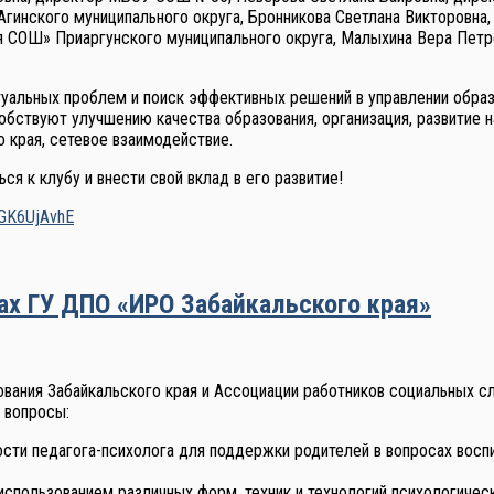
инского муниципального округа, Бронникова Светлана Викторовна
я СОШ» Приаргунского муниципального округа, Малыхина Вера Пет
уальных проблем и поиск эффективных решений в управлении обра
обствуют улучшению качества образования, организация, развитие 
 края, сетевое взаимодействие.
 к клубу и внести свой вклад в его развитие!
hGK6UjAvhE
ах ГУ ДПО «ИРО Забайкальского края»
ния Забайкальского края и Ассоциации работников социальных слу
я вопросы:
сти педагога-психолога для поддержки родителей в вопросах восп
использованием различных форм, техник и технологий психологичес